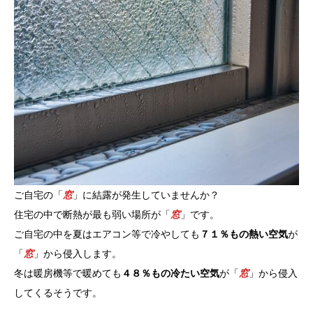
ご自宅の「
窓
」に結露が発生していませんか？
住宅の中で断熱が最も弱い場所が「
窓
」です。
ご自宅の中を夏はエアコン等で冷やしても
７１％もの熱い空気
が
「
窓
」から侵入します。
冬は暖房機等で暖めても
４８％もの冷たい空気
が「
窓
」から侵入
してくるそうです。