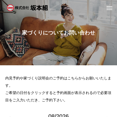
家
づ
く
り
に
つ
い
て
お
問
い
合
わ
せ
内見予約や家づくり説明会のご予約はこちらからお願いいたしま
す。
ご希望の日付をクリックすると予約画面が表示されるので必要項
目をご入力いただき、ご予約下さい。
08/2026