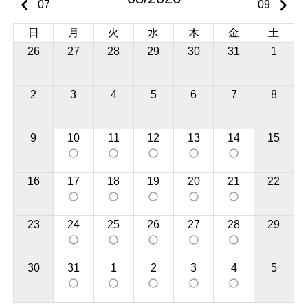
keyboard_arrow_left
keyboard_arrow_right
07
09
日
月
火
水
木
金
土
26
27
28
29
30
31
1
2
3
4
5
6
7
8
9
10
11
12
13
14
15
panorama_fish_eye
panorama_fish_eye
panorama_fish_eye
panorama_fish_eye
panorama_fish_eye
16
17
18
19
20
21
22
panorama_fish_eye
panorama_fish_eye
panorama_fish_eye
panorama_fish_eye
panorama_fish_eye
23
24
25
26
27
28
29
panorama_fish_eye
panorama_fish_eye
panorama_fish_eye
panorama_fish_eye
panorama_fish_eye
30
31
1
2
3
4
5
panorama_fish_eye
panorama_fish_eye
panorama_fish_eye
panorama_fish_eye
panorama_fish_eye