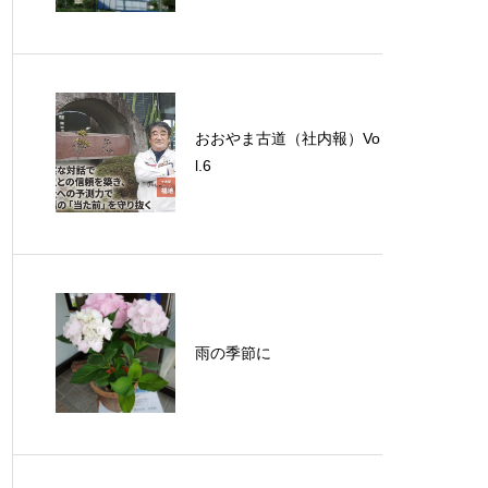
おおやま古道（社内報）Vo
l.6
雨の季節に