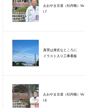
おおやま古道（社内報）Vo
l.7
真実は身近なところに
イラスト入り工事看板
おおやま古道（社内報）Vo
l.6