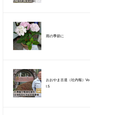
雨の季節に
おおやま古道（社内報）Vo
l.5