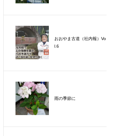
おおやま古道（社内報）Vo
l.6
雨の季節に