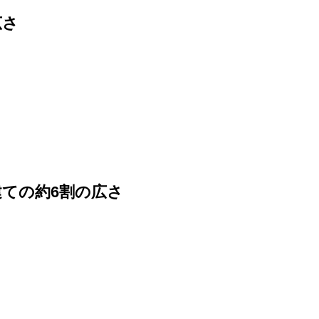
広さ
建ての約6割の広さ