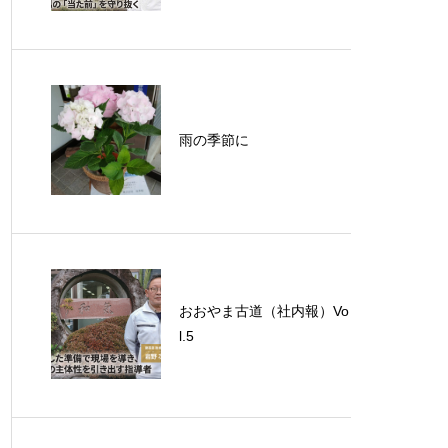
雨の季節に
おおやま古道（社内報）Vo
l.5