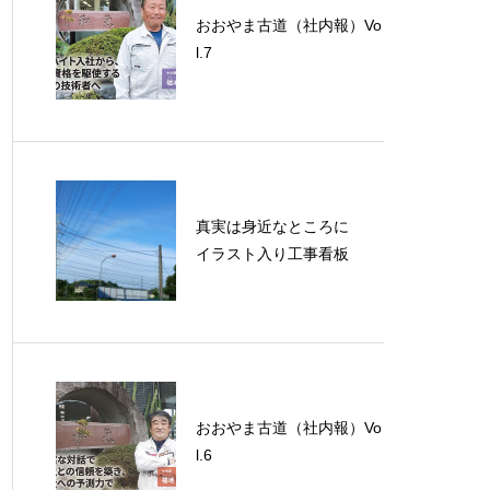
おおやま古道（社内報）Vo
l.7
真実は身近なところに
イラスト入り工事看板
おおやま古道（社内報）Vo
l.6