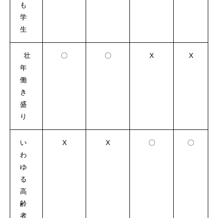
も
学
生
壮
〇
〇
X
X
年
働
き
盛
り
い
X
X
〇
〇
わ
ゆ
る
高
齢
者