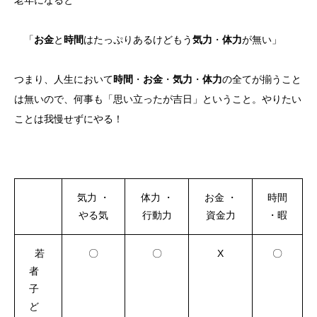
老年になると
「
お金
と
時間
はたっぷりあるけどもう
気力
・
体力
が無い」
つまり、人生において
時間
・
お金
・
気力
・
体力
の全てが揃うこと
は無いので、何事も「思い立ったが吉日」ということ。やりたい
ことは我慢せずにやる！
気力 ・
体力 ・
お金 ・
時間
やる気
行動力
資金力
・暇
若
〇
〇
X
〇
者
子
ど