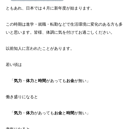
ともあれ、日本では４月に新年度が始まります。
この時期は進学・就職・転勤などで生活環境に変化のある方も多
いと思います。皆様、体調に気を付けてお過ごしください。
以前知人に言われたことがあります。
若い頃は
「
気力
・
体力
と
時間
があっても
お金
が無い」
働き盛りになると
「
気力
・
体力
があっても
お金
と
時間
が無い」