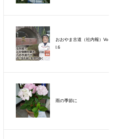
おおやま古道（社内報）Vo
l.6
雨の季節に